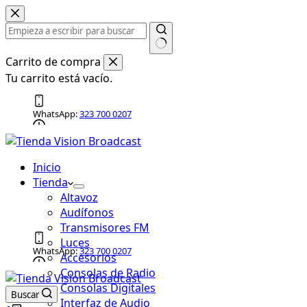
Saltar
al
contenido
Carrito de compra
Tu carrito está vacío.
WhatsApp:
323 700 0207
Horario:
Lun-Vie 9am-5pm, Sáb 9am-1pm
Correo electrónico:
gerencia@visionbroadcast.co
Inicio
Tienda
Altavoz
Audífonos
Transmisores FM
Luces
WhatsApp:
323 700 0207
Accesorios
Consolas de Radio
Horario:
Lun-Vie 9am-5pm, Sáb 9am-1pm
Consolas Digitales
Buscar
Correo electrónico:
gerencia@visionbroadcast.co
Interfaz de Audio