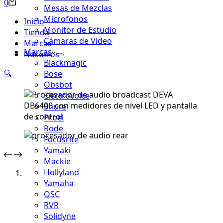
Carro
0
Mesas de Mezclas
de
Microfonos
Inicio
compra
Monitor de Estudio
Tienda
Cámaras de Video
Marcas
Marcas
Nosotros
Blackmagic
🔍
Bose
Obsbot
Electrovoice
Shure
Proel
Rode
Focusrite
Yamaki
Mackie
Hollyland
Yamaha
QSC
RVR
Solidyne